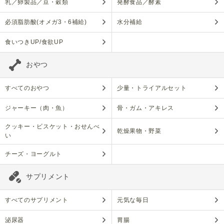
乳／卵製品／豆・穀類
発酵食品／酵素
必須脂肪酸(オメガ3・6補給)
水分補給
食いつきUP/食欲UP
おやつ
すべてのおやつ
少量・トライアルセット
ジャーキー（肉・魚）
骨・ガム・アキレス
クッキー・ビスケット・おせんべ
乾燥果物・野菜
い
チーズ・ヨーグルト
サプリメント
すべてのサプリメント
元気な毎日
泌尿器
胃腸