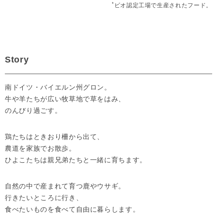
*
ビオ認定工場で生産されたフード。
Story
南ドイツ・バイエルン州グロン。
牛や羊たちが広い牧草地で草をはみ、
のんびり過ごす。
鶏たちはときおり柵から出て、
農道を家族でお散歩。
ひよこたちは親兄弟たちと一緒に育ちます。
自然の中で産まれて育つ鹿やウサギ。
行きたいところに行き、
食べたいものを食べて自由に暮らします。