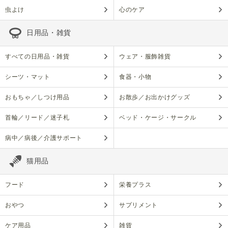
虫よけ
心のケア
日用品・雑貨
すべての日用品・雑貨
ウェア・服飾雑貨
シーツ・マット
食器・小物
おもちゃ／しつけ用品
お散歩／お出かけグッズ
首輪／リード／迷子札
ベッド・ケージ・サークル
病中／病後／介護サポート
猫用品
フード
栄養プラス
おやつ
サプリメント
ケア用品
雑貨