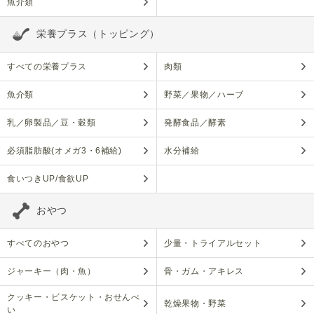
魚介類
栄養プラス（トッピング）
すべての栄養プラス
肉類
魚介類
野菜／果物／ハーブ
乳／卵製品／豆・穀類
発酵食品／酵素
必須脂肪酸(オメガ3・6補給)
水分補給
食いつきUP/食欲UP
おやつ
すべてのおやつ
少量・トライアルセット
ジャーキー（肉・魚）
骨・ガム・アキレス
クッキー・ビスケット・おせんべ
乾燥果物・野菜
い