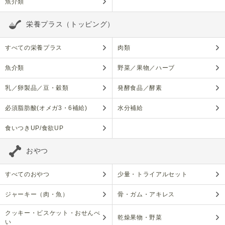
魚介類
栄養プラス（トッピング）
すべての栄養プラス
肉類
魚介類
野菜／果物／ハーブ
乳／卵製品／豆・穀類
発酵食品／酵素
必須脂肪酸(オメガ3・6補給)
水分補給
食いつきUP/食欲UP
おやつ
すべてのおやつ
少量・トライアルセット
ジャーキー（肉・魚）
骨・ガム・アキレス
クッキー・ビスケット・おせんべ
乾燥果物・野菜
い