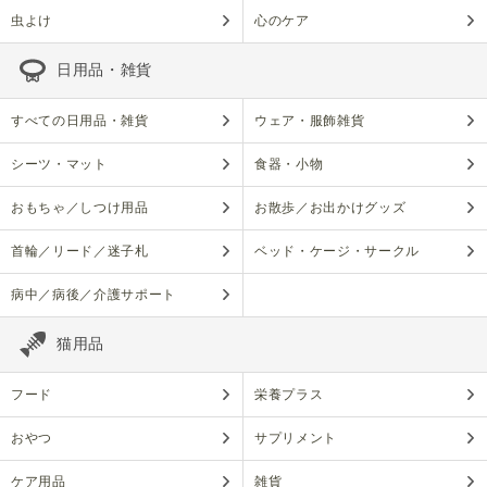
虫よけ
心のケア
日用品・雑貨
すべての日用品・雑貨
ウェア・服飾雑貨
シーツ・マット
食器・小物
おもちゃ／しつけ用品
お散歩／お出かけグッズ
首輪／リード／迷子札
ベッド・ケージ・サークル
病中／病後／介護サポート
猫用品
フード
栄養プラス
おやつ
サプリメント
ケア用品
雑貨