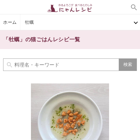
ホーム
牡蠣
「牡蠣」の猫ごはんレシビ一覧