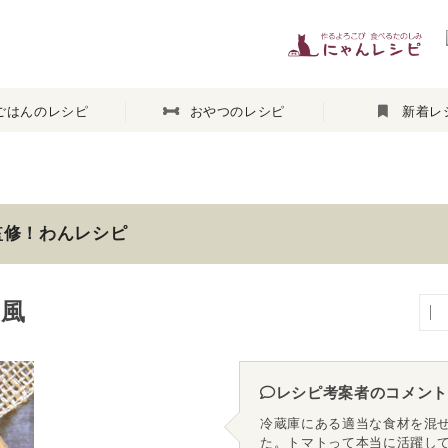
ごはんのレシピ
おやつのレシピ
新着レ
監修！わんレシピ
風
レシピ考案者のコメント
冷蔵庫にある適当な食材を混
た。トマトって本当に活躍し