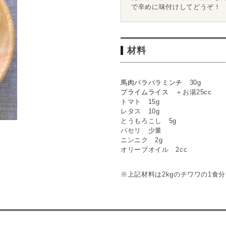
で辛めに味付けしてどうぞ！
材料
馬肉パラパラミンチ
30g
プライムライス
＋お湯25cc
トマト 15g
レタス 10g
とうもろこし 5g
パセリ 少量
ニンニク 2g
オリーブオイル 2cc
※上記材料は2kgのチワワの1食