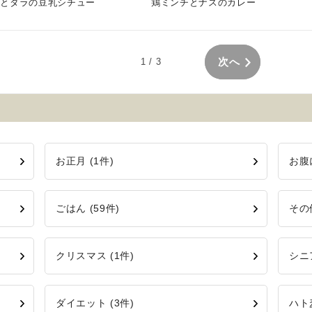
ブとタラの豆乳シチュー
鶏ミンチとナスのカレー
次へ
1
/ 3
お正月 (1件)
お腹
ごはん (59件)
その
クリスマス (1件)
シニ
ダイエット (3件)
ハト麦