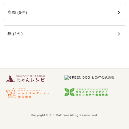
鹿肉 (9件)
麹 (1件)
Copyright © K.K Colorzoo All rights reserved.