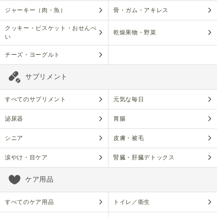
ジャーキー（肉・魚）
骨・ガム・アキレス
クッキー・ビスケット・おせんべ
乾燥果物・野菜
い
チーズ・ヨーグルト
サプリメント
すべてのサプリメント
元気な毎日
泌尿器
胃腸
シニア
皮膚・被毛
涙やけ・目ケア
腎臓・肝臓デトックス
ケア用品
すべてのケア用品
トイレ／衛生