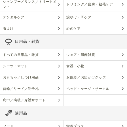
シャンプー／リンス／トリートメ
トリミング／皮膚・被毛ケア
ント
デンタルケア
涙やけ・耳ケア
虫よけ
心のケア
日用品・雑貨
すべての日用品・雑貨
ウェア・服飾雑貨
シーツ・マット
食器・小物
おもちゃ／しつけ用品
お散歩／お出かけグッズ
首輪／リード／迷子札
ベッド・ケージ・サークル
病中／病後／介護サポート
猫用品
フード
栄養プラス