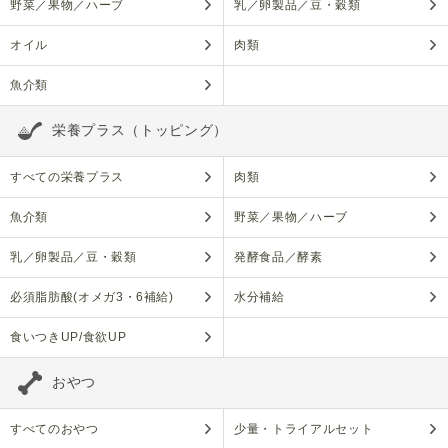
野菜／果物／ハーブ
乳／卵製品／豆・穀類
オイル
肉類
魚介類
栄養プラス（トッピング）
すべての栄養プラス
肉類
魚介類
野菜／果物／ハーブ
乳／卵製品／豆・穀類
発酵食品／酵素
必須脂肪酸(オメガ3・6補給)
水分補給
食いつきUP/食欲UP
おやつ
すべてのおやつ
少量・トライアルセット