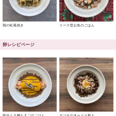
鶏の松風焼き
リース型お魚のごはん
卵レシピページ
節分トラ柄たまごのごはん
カツオのきゅうり和え