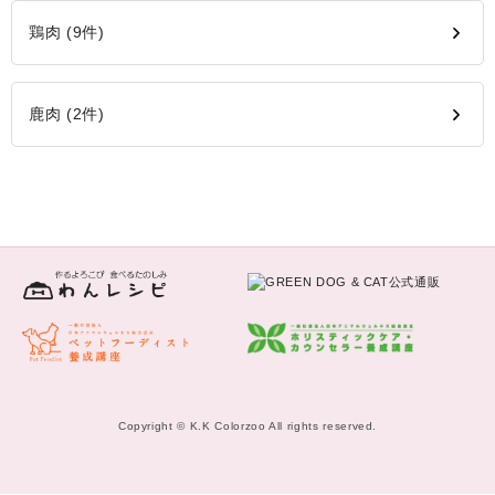
鶏肉 (9件)
鹿肉 (2件)
Copyright © K.K Colorzoo All rights reserved.