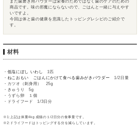
また歯磨き用パウダーは栄養のためではなく歯のケアのための
商品です。味の邪魔にならないので、ごはんと一緒に与えやす
いですよ。
今回は体と歯の健康を意識したトッピングレシピのご紹介で
す。
材料
・
低塩にぼし いわし
1匹
・
ねこおもい ごはんにかけて食べる歯みがきパウダー
1/2日量
・カツオ（刺身用） 25g
・きゅうり 5g
・うずら卵 １個
・ドライフード 1/3日分
※1:上記は体重4kg 成猫の１/2日分の食事量です。
※2:ドライフードはトッピングする分を減らしています。