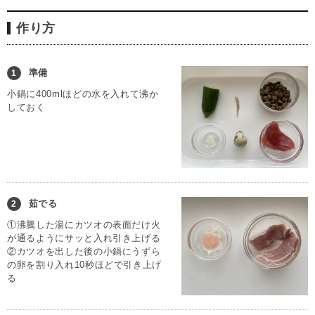
作り方
準備
1
小鍋に400mlほどの水を入れて沸か
しておく
茹でる
2
①沸騰した湯にカツオの表面だけ火
が通るようにサッと入れ引き上げる
②カツオを出した後の小鍋にうずら
の卵を割り入れ10秒ほどで引き上げ
る