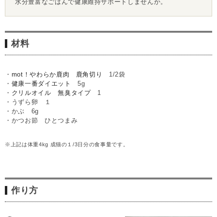
水分豊富なごはんで健康維持サポートしませんか。
材料
・
mot！やわらか鹿肉 鹿角切り
1/2袋
・
健康一番ダイエット
5g
・
クリルオイル 無臭タイプ
1
・うずら卵 １
・かぶ 6g
・かつお節 ひとつまみ
※上記は体重4kg 成猫の１/3日分の食事量です。
作り方