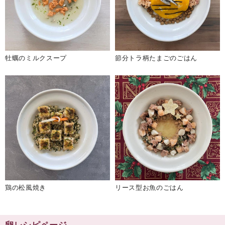
牡蠣のミルクスープ
節分トラ柄たまごのごはん
鶏の松風焼き
リース型お魚のごはん