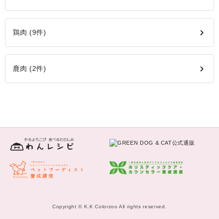
鶏肉 (9件)
鹿肉 (2件)
Copyright © K.K Colorzoo All rights reserved.