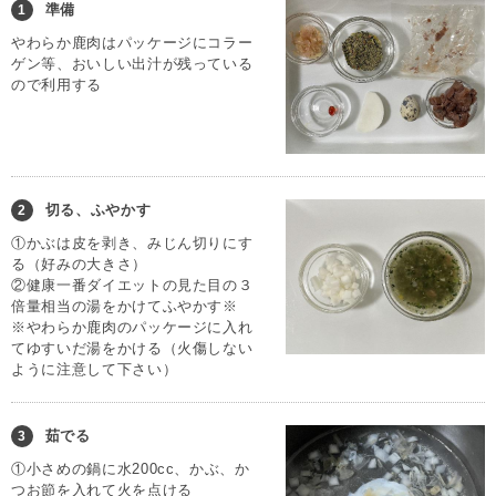
準備
1
やわらか鹿肉はパッケージにコラー
ゲン等、おいしい出汁が残っている
ので利用する
切る、ふやかす
2
①かぶは皮を剥き、みじん切りにす
る（好みの大きさ）
②健康一番ダイエットの見た目の３
倍量相当の湯をかけてふやかす※
※やわらか鹿肉のパッケージに入れ
てゆすいだ湯をかける（火傷しない
ように注意して下さい）
茹でる
3
①小さめの鍋に水200cc、かぶ、か
つお節を入れて火を点ける