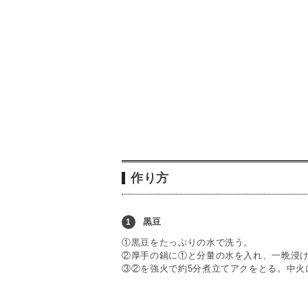
作り方
黒豆
1
①黒豆をたっぷりの水で洗う。
②厚手の鍋に①と分量の水を入れ、一晩浸
③②を強火で約5分煮立てアクをとる。中火