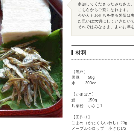
参加してくださったみなさま
こちら
からご覧になれます。
今や人もおせちを作る習慣は
た思いは大切にしていきたい
それではみなさま、よいお年
材料
【黒豆】
黒豆 50g
水 300cc
【かまぼこ】
鱈 150g
片栗粉 小さじ1
【田作り】
ごまめ（かたくちいわし）20g
メープルシロップ 小さじ1/2