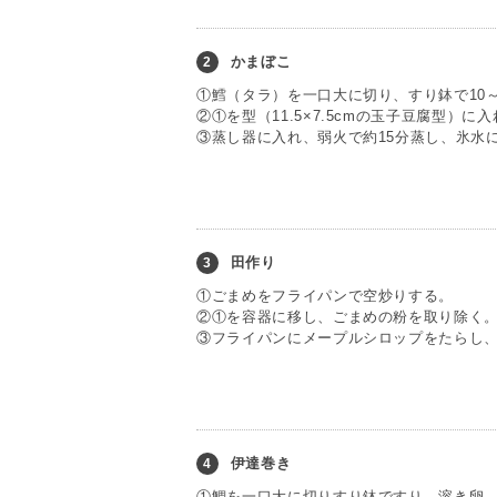
かまぼこ
2
①鱈（タラ）を一口大に切り、すり鉢で10
②①を型（11.5×7.5cmの玉子豆腐型）
③蒸し器に入れ、弱火で約15分蒸し、氷水
田作り
3
①ごまめをフライパンで空炒りする。
②①を容器に移し、ごまめの粉を取り除く
③フライパンにメープルシロップをたらし
伊達巻き
4
①鯛を一口大に切りすり鉢ですり、溶き卵