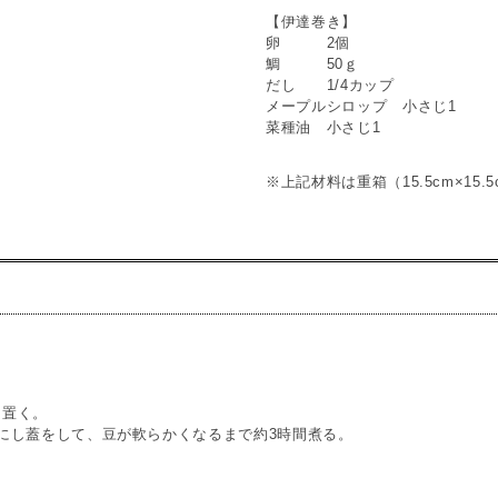
【伊達巻き】
卵 2個
鯛 50ｇ
だし 1/4カップ
メープルシロップ 小さじ1
菜種油 小さじ1
※上記材料は重箱（15.5cm×15.
け置く。
にし蓋をして、豆が軟らかくなるまで約3時間煮る。